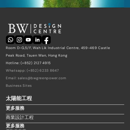
Room D-G,5/F, Wah Lik Industrial Centre, 459-469 Castle 
Peak Road, Tsuen Wan, Hong Kong
Hotline: (+852) 2127 4915
Whatsapp: (+852) 6233 8647
Email: sales@bwgreenpower.com
Business Sites
太陽能工程
更多服務
商業設計工程
更多服務