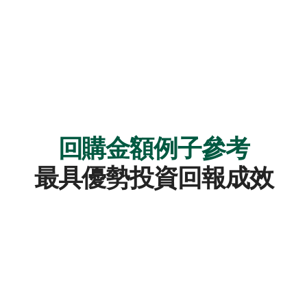
回購金額例子參考
最具優勢投資回報成效
一般村屋天台
 合法建築太陽能系統
350尺 | 2.5米高
的面積及高度：
 可建太陽能板的數量
約20塊 | 8.8千瓦
及總發電量：
（kW）